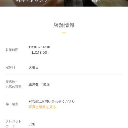
料理・ドリンク
店内
店舗情報
11:30～14:00
営業時間
（L.O.13:00）
定休日
火曜日
座席数・
総席数 10席
お席の種類
※詳細はお問い合わせください
席・個室
写真と情報を見る
クレジット
JCB
カード